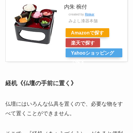
内朱 椀付
created by
Rinker
みよし漆器本舗
Amazonで探す
楽天で探す
Yahooショッピング
で探す
経机《仏壇の手前に置く》
仏壇にはいろんな仏具を置くので、必要な物をす
べて置くことができません。