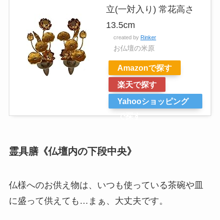
立(一対入り) 常花高さ
13.5cm
created by
Rinker
お仏壇の米原
Amazonで探す
楽天で探す
Yahooショッピング
で探す
霊具膳《仏壇内の下段中央》
仏様へのお供え物は、いつも使っている茶碗や皿
に盛って供えても…まぁ、大丈夫です。