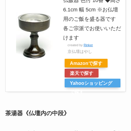
仏飯器 色付 10番 ◆高さ
6.1cm 幅 5cm ※お仏壇
用のご飯を盛る器です
各ご宗派でお使いいただ
けます
created by
Rinker
京仏壇はやし
Amazonで探す
楽天で探す
Yahooショッピング
で探す
茶湯器《仏壇内の中段》