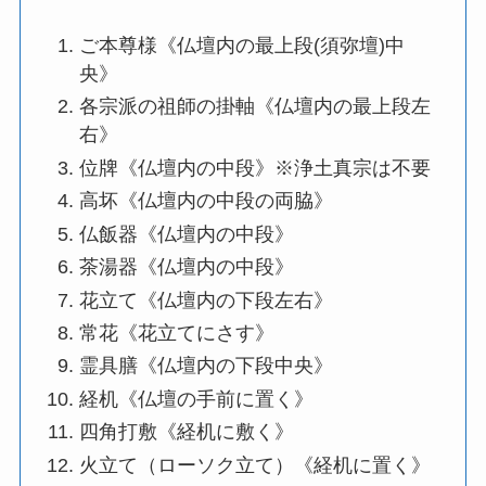
ご本尊様《仏壇内の最上段(須弥壇)中
央》
各宗派の祖師の掛軸《仏壇内の最上段左
右》
位牌《仏壇内の中段》※浄土真宗は不要
高坏《仏壇内の中段の両脇》
仏飯器《仏壇内の中段》
茶湯器《仏壇内の中段》
花立て《仏壇内の下段左右》
常花《花立てにさす》
霊具膳《仏壇内の下段中央》
経机《仏壇の手前に置く》
四角打敷《経机に敷く》
火立て（ローソク立て）《経机に置く》