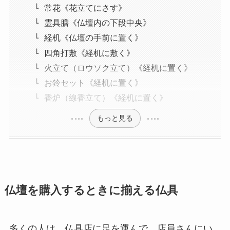
常花《花立てにさす》
霊具膳《仏壇内の下段中央》
経机《仏壇の手前に置く》
四角打敷《経机に敷く》
火立て（ロウソク立て）《経机に置く》
お鈴セット《経机に置く》
香炉（線香立て）《経机に置く》
もっと見る
仏壇を購入するときに揃える仏具
多くの人は、仏具店に足を運んで、店員さんにい