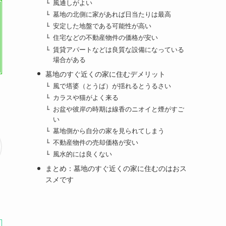
風通しがよい
墓地の北側に家があれば日当たりは最高
安定した地盤である可能性が高い
住宅などの不動産物件の価格が安い
賃貸アパートなどは良質な設備になっている
場合がある
墓地のすぐ近くの家に住むデメリット
風で塔婆（とうば）が揺れるとうるさい
カラスや猫がよく来る
お盆や彼岸の時期は線香のニオイと煙がすご
い
墓地側から自分の家を見られてしまう
不動産物件の売却価格が安い
風水的には良くない
まとめ：墓地のすぐ近くの家に住むのはおス
スメです