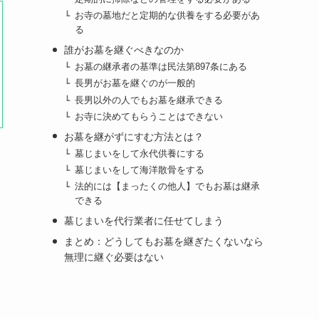
お寺の墓地だと定期的な供養をする必要があ
る
誰がお墓を継ぐべきなのか
お墓の継承者の基準は民法第897条にある
長男がお墓を継ぐのが一般的
長男以外の人でもお墓を継承できる
お寺に決めてもらうことはできない
お墓を継がずにすむ方法とは？
墓じまいをして永代供養にする
墓じまいをして海洋散骨をする
法的には【まったくの他人】でもお墓は継承
できる
墓じまいを代行業者に任せてしまう
まとめ：どうしてもお墓を継ぎたくないなら
無理に継ぐ必要はない