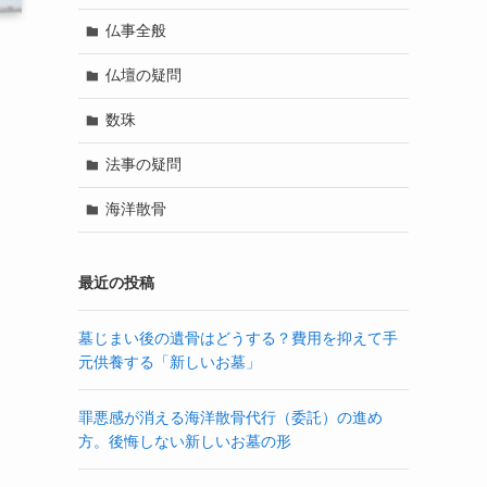
仏事全般
仏壇の疑問
数珠
法事の疑問
海洋散骨
と
最近の投稿
墓じまい後の遺骨はどうする？費用を抑えて手
元供養する「新しいお墓」
て
罪悪感が消える海洋散骨代行（委託）の進め
方。後悔しない新しいお墓の形
ま