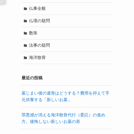
仏事全般
仏壇の疑問
数珠
法事の疑問
自
海洋散骨
最近の投稿
墓じまい後の遺骨はどうする？費用を抑えて手
元供養する「新しいお墓」
罪悪感が消える海洋散骨代行（委託）の進め
方。後悔しない新しいお墓の形