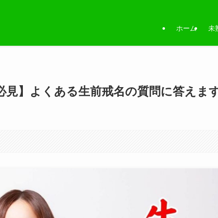
ホーム
未
必見】よくある生前戒名の質問に答えま
。