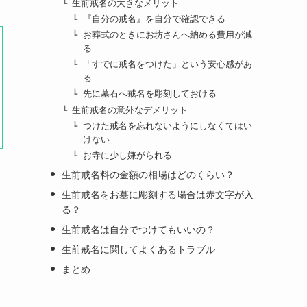
生前戒名の大きなメリット
『自分の戒名』を自分で確認できる
お葬式のときにお坊さんへ納める費用が減
る
「すでに戒名をつけた」という安心感があ
る
先に墓石へ戒名を彫刻しておける
生前戒名の意外なデメリット
つけた戒名を忘れないようにしなくてはい
けない
お寺に少し嫌がられる
生前戒名料の金額の相場はどのくらい？
生前戒名をお墓に彫刻する場合は赤文字が入
る？
生前戒名は自分でつけてもいいの？
生前戒名に関してよくあるトラブル
まとめ