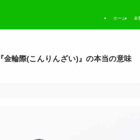
ホーム
未
金輪際(こんりんざい)』の本当の意味
。